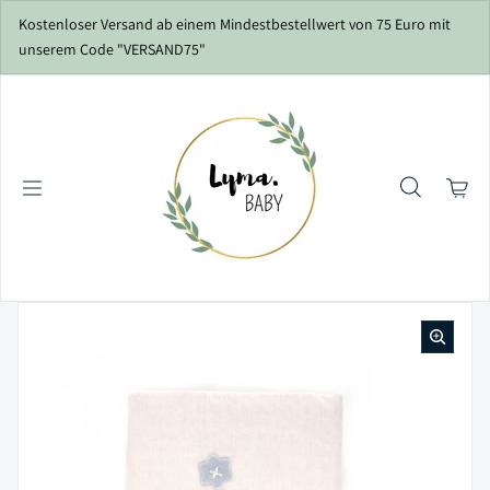
Zum Inhalt springen
Kostenloser Versand ab einem Mindestbestellwert von 75 Euro mit
unserem Code "VERSAND75"