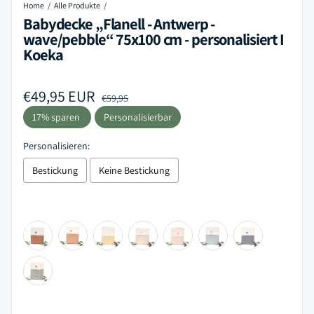
Home
Alle Produkte
Babydecke „Flanell - Antwerp -
wave/pebble“ 75x100 cm - personalisiert I
Koeka
Verkaufspreis
€49,95 EUR
Regulärer Preis
€59,95
17% sparen
Personalisierbar
Personalisieren:
Bestickung
Keine Bestickung
Selection will add
to the price