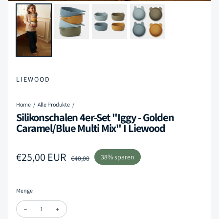
LIEWOOD
Home
Alle Produkte
Silikonschalen 4er-Set "Iggy - Golden
Caramel/Blue Multi Mix" I Liewood
Verkaufspreis
€25,00 EUR
Regulärer Preis
38% sparen
€40,00
Menge
Menge verringern für Silikonschalen 4er-Set "Iggy - Golden Caramel
Menge erhöhen für Silikonschalen 4er-Set "Iggy - Golde