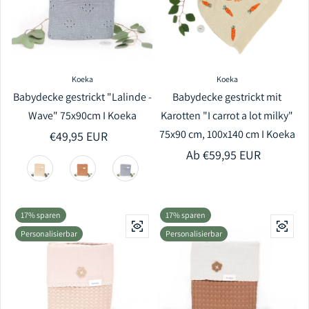
Koeka
Koeka
Babydecke gestrickt "Lalinde -
Babydecke gestrickt mit
Wave" 75x90cm I Koeka
Karotten "I carrot a lot milky"
75x90 cm, 100x140 cm I Koeka
Regulärer Preis
€49,95 EUR
Regulärer Preis
Ab €59,95 EUR
17% sparen
17% sparen
Personalisierbar
Personalisierbar