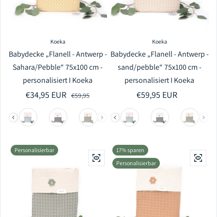
Koeka
Koeka
Babydecke „Flanell - Antwerp -
Babydecke „Flanell - Antwerp -
Sahara/Pebble“ 75x100 cm -
sand/pebble“ 75x100 cm -
personalisiert I Koeka
personalisiert I Koeka
€34,95 EUR
Verkaufspreis
Regulärer Preis
Regulärer Preis
€59,95 EUR
€59,95
Personalisierbar
17% sparen
Personalisierbar