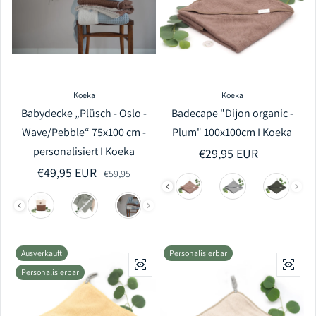
Koeka
Koeka
Babydecke „Plüsch - Oslo -
Badecape "Dijon organic -
Wave/Pebble“ 75x100 cm -
Plum" 100x100cm I Koeka
personalisiert I Koeka
Regulärer Preis
€29,95 EUR
€49,95 EUR
Verkaufspreis
Regulärer Preis
€59,95
Ausverkauft
Personalisierbar
Personalisierbar