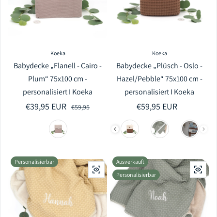
Koeka
Koeka
Babydecke „Flanell - Cairo -
Babydecke „Plüsch - Oslo -
Plum“ 75x100 cm -
Hazel/Pebble“ 75x100 cm -
personalisiert I Koeka
personalisiert I Koeka
€39,95 EUR
Verkaufspreis
Regulärer Preis
Regulärer Preis
€59,95 EUR
€59,95
Personalisierbar
Ausverkauft
Personalisierbar