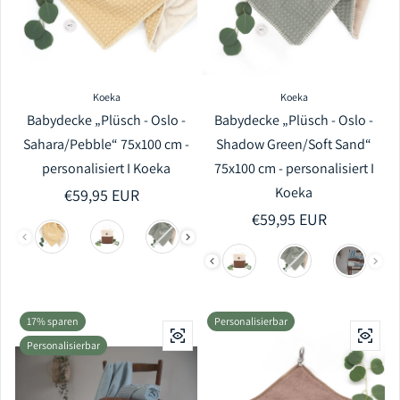
Koeka
Koeka
Babydecke „Plüsch - Oslo -
Babydecke „Plüsch - Oslo -
Sahara/Pebble“ 75x100 cm -
Shadow Green/Soft Sand“
personalisiert I Koeka
75x100 cm - personalisiert I
Koeka
Regulärer Preis
€59,95 EUR
Regulärer Preis
€59,95 EUR
17% sparen
Personalisierbar
Personalisierbar