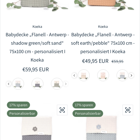
Koeka
Koeka
Babydecke „Flanell - Antwerp -
Babydecke „Flanell - Antwerp -
shadow green/soft sand“
soft earth/pebble“ 75x100 cm -
75x100 cm - personalisiert I
personalisiert I Koeka
Koeka
€49,95 EUR
Verkaufspreis
Regulärer Preis
€59,95
Regulärer Preis
€59,95 EUR
17% sparen
17% sparen
Personalisierbar
Personalisierbar