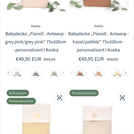
Koeka
Koeka
Babydecke „Flanell - Antwerp -
Babydecke „Flanell - Antwerp -
grey pink/grey pink“ 75x100cm
hazel/pebble“ 75x100cm -
- personalisiert I Koeka
personalisiert I Koeka
€49,95 EUR
Verkaufspreis
Regulärer Preis
€49,95 EUR
Verkaufspreis
Regulärer Preis
€59,95
€59,95
42% sparen
Personalisierbar
Personalisierbar