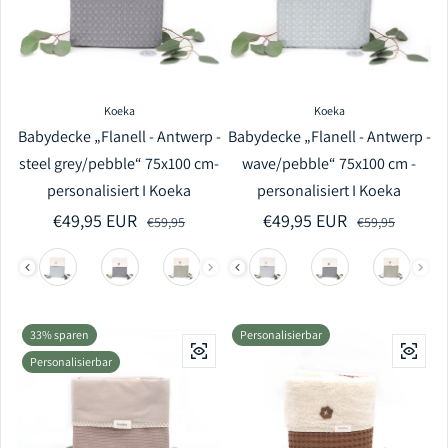
Koeka
Koeka
Babydecke „Flanell - Antwerp -
Babydecke „Flanell - Antwerp -
steel grey/pebble“ 75x100 cm-
wave/pebble“ 75x100 cm -
personalisiert I Koeka
personalisiert I Koeka
€49,95 EUR
Verkaufspreis
Regulärer Preis
€49,95 EUR
Verkaufspreis
Regulärer Preis
€59,95
€59,95
33% sparen
Personalisierbar
Personalisierbar