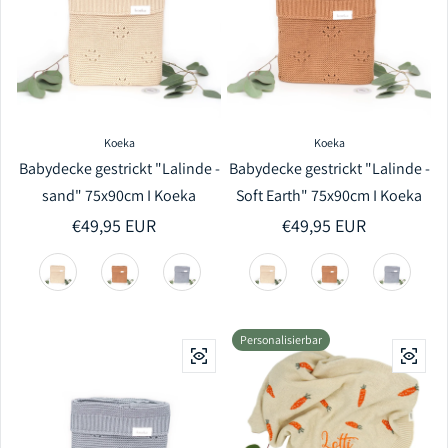
Koeka
Koeka
Babydecke gestrickt "Lalinde -
Babydecke gestrickt "Lalinde -
sand" 75x90cm I Koeka
Soft Earth" 75x90cm I Koeka
Regulärer Preis
€49,95 EUR
Regulärer Preis
€49,95 EUR
Personalisierbar