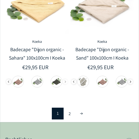
Koeka
Koeka
Badecape "Dijon organic -
Badecape "Dijon organic -
Sahara" 100x100cm I Koeka
Sand" 100x100cm I Koeka
Regulärer Preis
€29,95 EUR
Regulärer Preis
€29,95 EUR
1
2