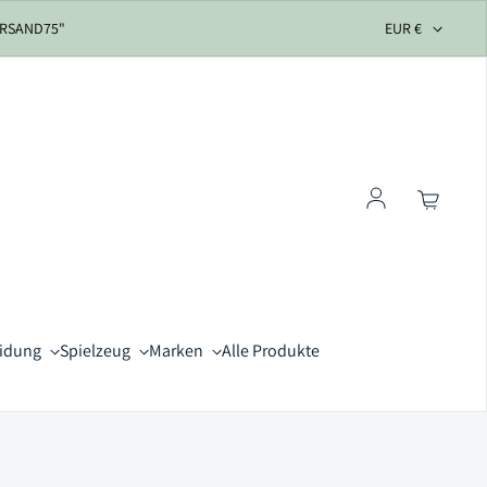
VERSAND75"
EUR €
Einloggen
eidung
Spielzeug
Marken
Alle Produkte