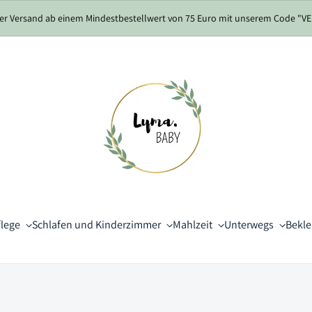
er Versand ab einem Mindestbestellwert von 75 Euro mit unserem Code "
flege
Schlafen und Kinderzimmer
Mahlzeit
Unterwegs
Bekl