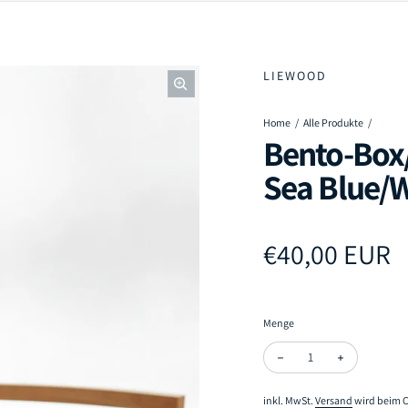
LIEWOOD
Home
Alle Produkte
Bento-Box
Sea Blue/W
Regulärer Pr
€40,00 EUR
Menge
Menge verringern für B
Menge erhöh
inkl. MwSt.
Versand
wird beim C