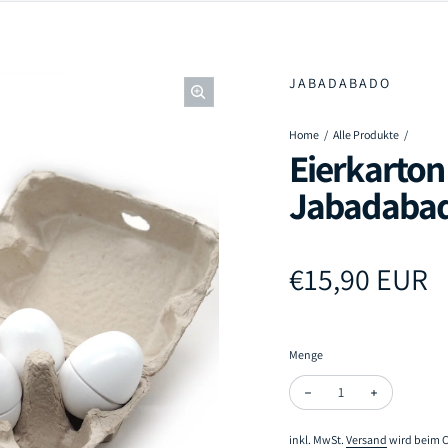
JABADABADO
Home
Alle Produkte
Eierkarton 
Jabadaba
Regulärer Pr
€15,90 EUR
Menge
Menge verringern für Ei
Menge erhöhe
inkl. MwSt.
Versand
wird beim C