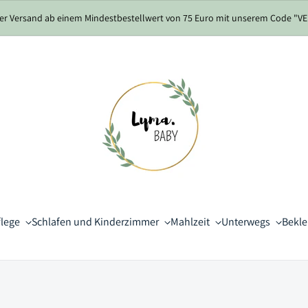
er Versand ab einem Mindestbestellwert von 75 Euro mit unserem Code "
flege
Schlafen und Kinderzimmer
Mahlzeit
Unterwegs
Bekl