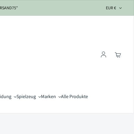
VERSAND75"
EUR €
Einloggen
eidung
Spielzeug
Marken
Alle Produkte