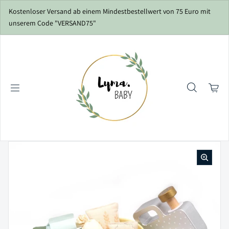
Zum Inhalt springen
Kostenloser Versand ab einem Mindestbestellwert von 75 Euro mit
unserem Code "VERSAND75"