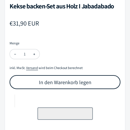
Kekse backen-Set aus Holz I Jabadabado
Regulärer Preis
€31,90 EUR
Menge
Menge verringern für Kekse backen-Set aus Holz I Jabadabado
Menge erhöhen für Kekse backen-Set aus Holz I Jabad
inkl. MwSt.
Versand
wird beim Checkout berechnet
In den Warenkorb legen