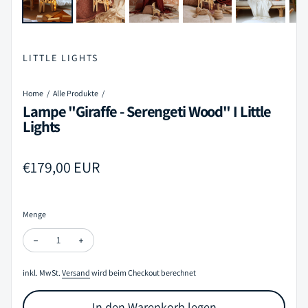
LITTLE LIGHTS
Home
Alle Produkte
Lampe "Giraffe - Serengeti Wood" I Little
Lights
Regulärer Preis
€179,00 EUR
Menge
Menge verringern für Lampe "Giraffe - Serengeti Wood" I Little Ligh
Menge erhöhen für Lampe "Giraffe - Serengeti Wood" I Li
inkl. MwSt.
Versand
wird beim Checkout berechnet
In den Warenkorb legen