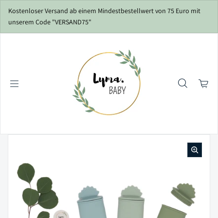
Zum Inhalt springen
Kostenloser Versand ab einem Mindestbestellwert von 75 Euro mit
unserem Code "VERSAND75"