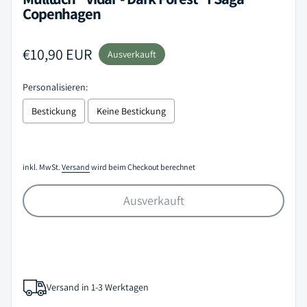
Copenhagen
Regulärer Preis
€10,90 EUR
Ausverkauft
Personalisieren:
Bestickung
Keine Bestickung
Selection will add
to the price
inkl. MwSt.
Versand
wird beim Checkout berechnet
Ausverkauft
Versand in 1-3 Werktagen