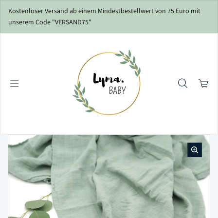
Zum Inhalt springen
Kostenloser Versand ab einem Mindestbestellwert von 75 Euro mit
unserem Code "VERSAND75"