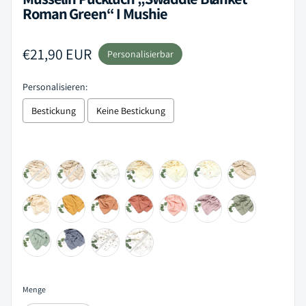
Roman Green“ I Mushie
Regulärer Preis
€21,90 EUR
Personalisierbar
Personalisieren:
Bestickung
Keine Bestickung
Selection will add
to the price
Menge