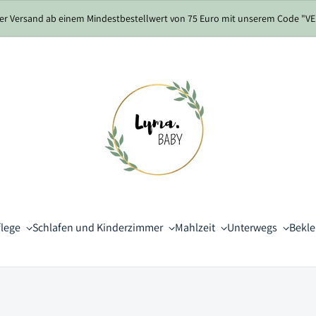
er Versand ab einem Mindestbestellwert von 75 Euro mit unserem Code "
flege
Schlafen und Kinderzimmer
Mahlzeit
Unterwegs
Bekl