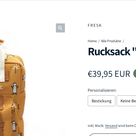
FRESK
Home
Alle Produkte
Rucksack "
Regulärer Pr
€39,95 EUR
Personalisieren:
Bestickung
Keine Be
Selection will add
to the
inkl. MwSt.
Versand
wird beim C