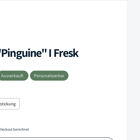
Pinguine" I Fresk
eis
Ausverkauft
Personalisierbar
stickung
 price
heckout berechnet