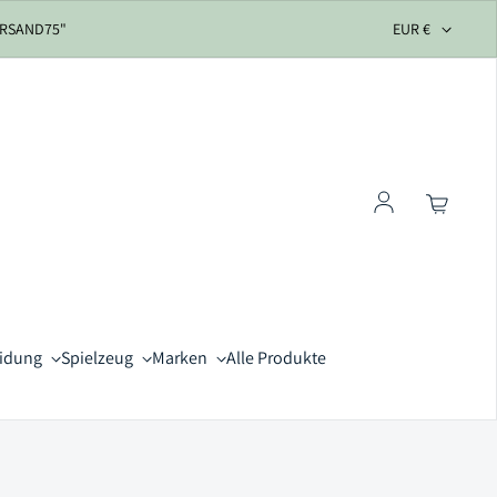
VERSAND75"
EUR €
Einloggen
eidung
Spielzeug
Marken
Alle Produkte