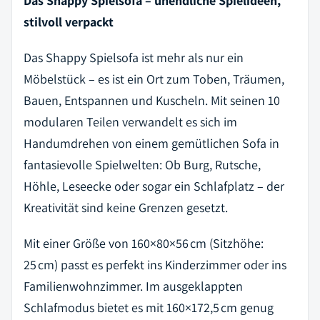
Das Shappy Spielsofa – unendliche Spielideen,
stilvoll verpackt
Das
Shappy Spielsofa
ist mehr als nur ein
Möbelstück – es ist ein Ort zum Toben, Träumen,
Bauen, Entspannen und Kuscheln. Mit seinen
10
modularen Teilen
verwandelt es sich im
Handumdrehen von einem gemütlichen Sofa in
fantasievolle Spielwelten: Ob Burg, Rutsche,
Höhle, Leseecke oder sogar ein Schlafplatz – der
Kreativität sind keine Grenzen gesetzt.
Mit einer Größe von
160×80×56 cm
(Sitzhöhe:
25 cm) passt es perfekt ins Kinderzimmer oder ins
Familienwohnzimmer. Im
ausgeklappten
Schlafmodus
bietet es mit
160×172,5 cm
genug