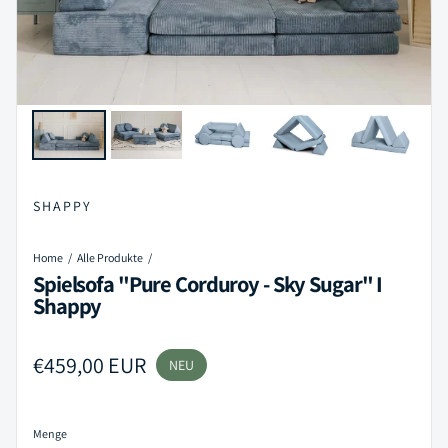
SHAPPY
Home
Alle Produkte
Spielsofa "Pure Corduroy - Sky Sugar" I
Shappy
Regulärer Preis
€459,00 EUR
NEU
Menge