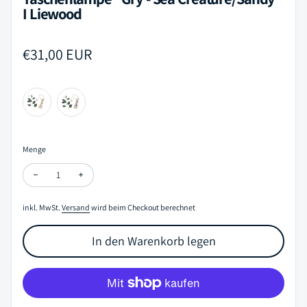
I Liewood
Regulärer Preis
€31,00 EUR
Menge
Menge verringern für Taschenlampe "Gry - Sea Creature/Sandy" I 
Menge erhöhen für Taschenlampe "Gry - Sea Creature/S
inkl. MwSt.
Versand
wird beim Checkout berechnet
In den Warenkorb legen