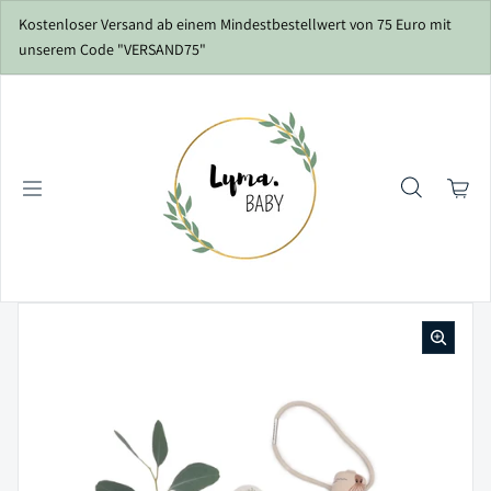
Zum Inhalt springen
Kostenloser Versand ab einem Mindestbestellwert von 75 Euro mit
unserem Code "VERSAND75"