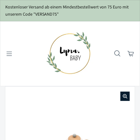
Zum Inhalt springen
Kostenloser Versand ab einem Mindestbestellwert von 75 Euro mit
unserem Code "VERSAND75"