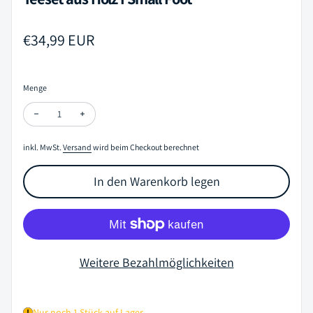
Regulärer Preis
€34,99 EUR
Menge
Menge verringern für Teeset aus Holz I Small Foot
Menge erhöhen für Teeset aus Holz I Small Foot
inkl. MwSt.
Versand
wird beim Checkout berechnet
In den Warenkorb legen
Weitere Bezahlmöglichkeiten
Nur noch 1 Stück auf Lager